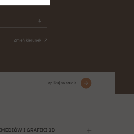
Legalizacja dokumentów
Interwencja kryzysowa
Wymagania językowe
Materiały pomocnicze
Informacja o wizach
Uznawanie przez NAWA
Zmień kierunek
Aplikuj na studia
MEDIÓW I GRAFIKI 3D