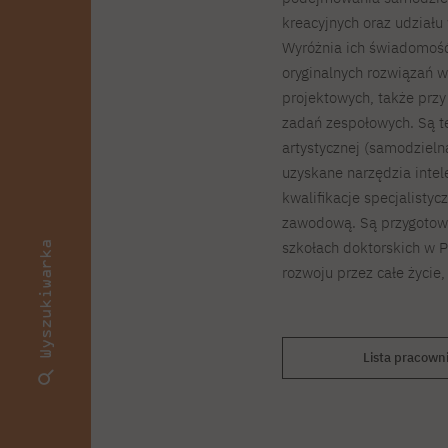
kreacyjnych oraz udziału
Wyróżnia ich świadomość
oryginalnych rozwiązań w
projektowych, także przy
zadań zespołowych. Są t
artystycznej (samodzieln
uzyskane narzędzia intel
kwalifikacje specjalistyc
zawodową. Są przygotowa
szkołach doktorskich w Po
Wyszukiwarka
rozwoju przez całe życie
Lista pracow