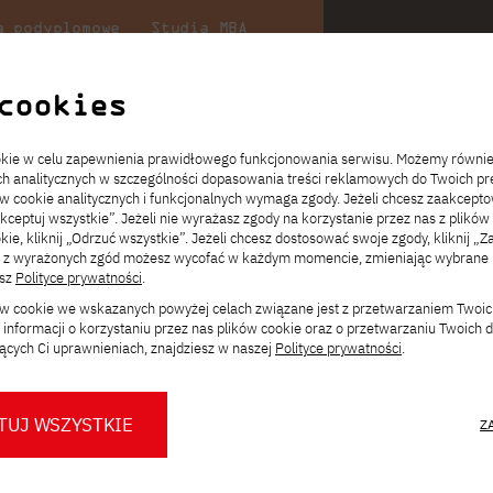
a podyplomowe
Studia MBA
uczelni
w PJATK
Współpraca
Dla student
cookies
Niezbędnik kandydata
Informatyka
Centrum Wymiany Międzynarodowej
Dziekanat
ookie w celu zapewnienia prawidłowego funkcjonowania serwisu. Możemy równi
ltimediów — Sztuka Nowych Mediów — Gdańsk
ach analitycznych w szczególności dopasowania treści reklamowych do Twoich pre
ckiego
ie
ch
acje
JICA
mediów — Gdańsk, studia II stopnia, stacjonarne, polskojęzyczne
ów cookie analitycznych i funkcjonalnych wymaga zgody. Jeżeli chcesz zaakcepto
ia.
rz
,
Transfer z innej uczelni
Studia stacjonarne I st. PL
Kontakt w Gdańsku
Komunikaty
akceptuj wszystkie”. Jeżeli nie wyrażasz zgody na korzystanie przez nas z plików
Wirtualna Polska
a
ektach,
ałaniami
kie, kliknij „Odrzuć wszystkie”. Jeżeli chcesz dostosować swoje zgody, kliknij „Z
Opłaty za studia
Studia niestacjonarne I st. PL
Erasmus+
Godziny otwarcia
Orange Polska
ą z wyrażonych zgód możesz wycofać w każdym momencie, zmieniając wybrane u
Redukcja czesnego
Uczelnie partnerskie
Przebieg studiów
esz
Polityce prywatności
.
ków cookie we wskazanych powyżej celach związane jest z przetwarzaniem Twoi
Stypendia
Dla studentów
Dla nowych studentów
ie graficzne
Zmień
informacji o korzystaniu przez nas plików cookie oraz o przetwarzaniu Twoich
Biuro prasowe PJATK
Dni otwarte PJATK Gdańsk
Mobilność kadry
ścieżkę studiów:
ących Ci uprawnieniach, znajdziesz w naszej
Polityce prywatności
.
ltimediów —
Konsultacje teczek SNM
O biurze prasowym
Dlaczego warto
ch Mediów —
w PJATK Gdańsk
współpracować z PJATK?
TUJ WSZYSTKIE
Język polski
Z
Warto wiedzieć
Press pack
Logo PJATK Gdańsk
Samorząd studencki