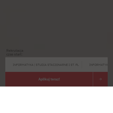
Rekrutacja
czas start:
INFORMATYKA | STUDIA STACJONARNE I ST. PL
INFORMATYKA | 
Aplikuj teraz!
Przejdź do treści