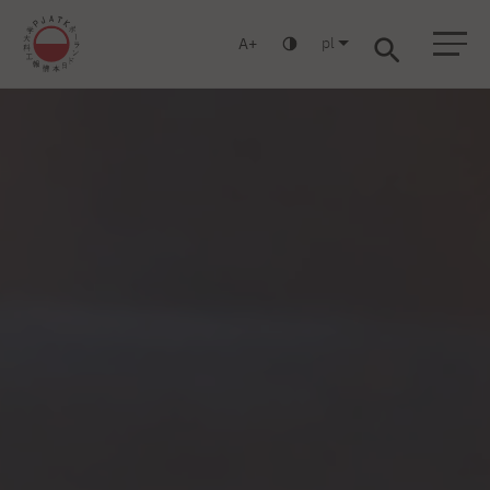
pl
A
Warszawa
Gdańsk
Liceum
Studia podyplomowe
Studia MBA