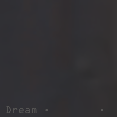
Dream •
•