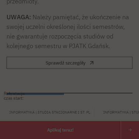
przedmioty.
UWAGA:
Należy pamiętać, że ukończenie na
swojej uczelni określonej ilości semestrów,
nie gwarantuje rozpoczęcia studiów od
kolejnego semestru w PJATK Gdańsk.
Sprawdź szczegóły
Rekrutacja
czas start:
INFORMATYKA | STUDIA STACJONARNE I ST. PL
INFORMATYKA | STUD
Co po studiach?
Aplikuj teraz!