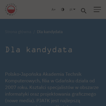
pl
A
Warszawa
Gdańsk
Liceum
Studia podyplomowe
Studia MBA
Strona główna
Dla kandydata
Dla kandydata
Polsko-Japońska Akademia Technik
Komputerowych, filia w Gdańsku działa od
2007 roku. Kształci specjalistów w obszarze
informatyki oraz projektowania graficznego
(nowe media). PJATK jest najlepszą