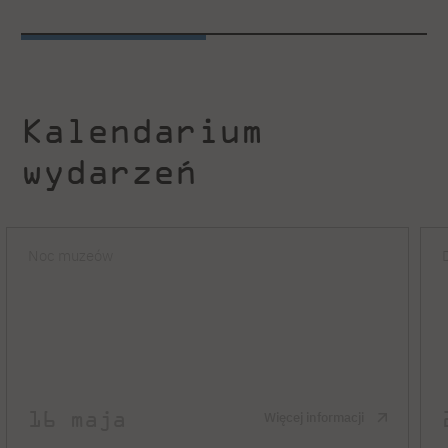
Kalendarium
wydarzeń
Noc muzeów
16 maja
Więcej informacji