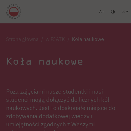
pl
A
Warszawa
Gdańsk
Liceum
Studia podyplomowe
Strona główna
w PJATK
Koła naukowe
Koła naukowe
Poza zajęciami nasze studentki i nasi
studenci mogą dołączyć do licznych kół
naukowych. Jest to doskonałe miejsce do
zdobywania dodatkowej wiedzy i
umiejętności zgodnych z Waszymi