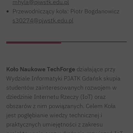
mhyla@pjwstk.edu.pl
Przewodniczący koła: Piotr Bogdanowicz
s30274@pjwstk.edu.pl
Koło Naukowe TechForge
działające przy
Wydziale Informatyki PJATK Gdańsk skupia
studentów zainteresowanych rozwojem w
dziedzinie Internetu Rzeczy (IoT) oraz
obszarów z nim powiązanych. Celem Koła
jest pogłębianie wiedzy technicznej i
praktycznych umiejętności z zakresu