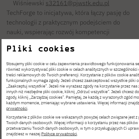
Wiśniewski
s32161@pjwstk.edu.pl
TechForge to inicjatywa, która łączy pasję do
technologii z praktycznym podejściem do
nauki, wspierając rozwój kompetencji
studentów oraz promując innowacyjne
Pliki cookies
rozwiązania w obszarze nowoczesnych
systemów IoT.
Stosujemy pliki cookie w celu zapewnienia prawidłowego funkcjonowania 
również wykorzystywać pliki cookie w celach analitycznych w szczególnośc
treści reklamowych do Twoich preferencji. Korzystanie z plików cookie analit
funkcjonalnych wymaga zgody. Jeżeli chcesz zaakceptować wszystkie pliki coo
„Zaakceptuj wszystkie”. Jeżeli nie wyrażasz zgody na korzystanie przez nas 
innych niż niezbędne pliki cookie, kliknij „Odrzuć wszystkie”. Jeżeli chcesz
zgody, kliknij „Zarządzaj cookies”. Pamiętaj, że każdą z wyrażonych zgód 
każdym momencie, zmieniając wybrane ustawienia. Więcej informacji znajd
prywatności
.
Korzystanie z plików cookie we wskazanych powyżej celach związane jest 
Twoich danych osobowych. Więcej informacji o korzystaniu przez nas plików 
przetwarzaniu Twoich danych osobowych, w tym o przysługujących Ci upraw
znajdziesz w naszej
Polityce prywatności
.