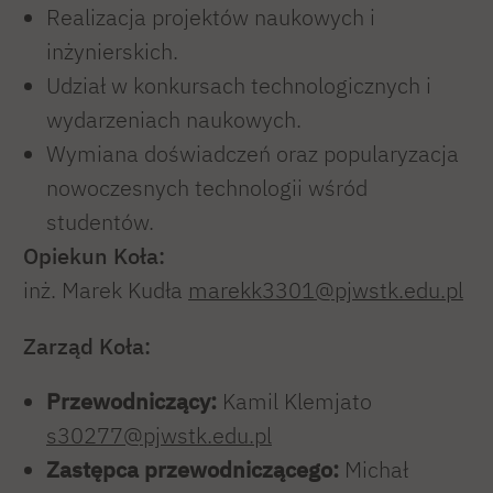
Realizacja projektów naukowych i
inżynierskich.
Udział w konkursach technologicznych i
wydarzeniach naukowych.
Wymiana doświadczeń oraz popularyzacja
nowoczesnych technologii wśród
studentów.
Opiekun Koła:
inż. Marek Kudła
marekk3301@pjwstk.edu.pl
Zarząd Koła:
Przewodniczący:
Kamil Klemjato
s30277@pjwstk.edu.pl
Zastępca przewodniczącego:
Michał