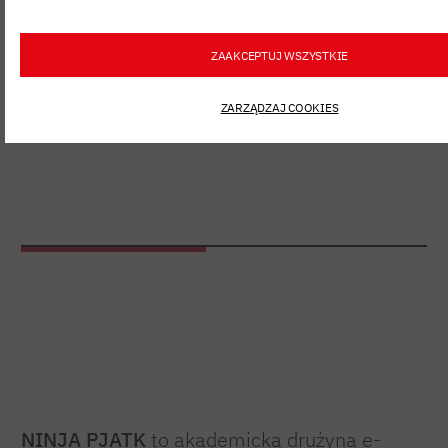
ZAAKCEPTUJ WSZYSTKIE
ZARZĄDZAJ COOKIES
NINJA PJATK
to akademicka drużyna e-