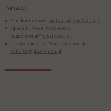
Kontakty:
Mail kontaktowy:
pjattack@pjwstk.edu.pl
Opiekun: Paweł Czapiewski
pczapiewski@pjwstk.edu.pl
Przewodniczący: Marek Walkowski
s25378@pjwstk.edu.pl