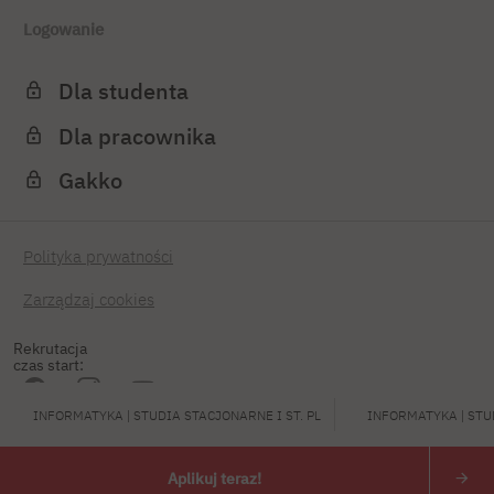
Logowanie
Dla studenta
Dla pracownika
Gakko
Polityka prywatności
Zarządzaj cookies
Rekrutacja
czas start:
INFORMATYKA | STUDIA STACJONARNE I ST. PL
INFORMATYKA | STUD
PJATK 2026
Aplikuj teraz!