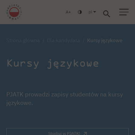
pl
A
Warszawa
Gdańsk
Liceum
Studia podyplomowe
Studia MBA
Strona główna
Dla kandydata
Kursy językowe
Kursy językowe
PJATK prowadzi zapisy studentów na kursy
językowe.
Studiuj w PJATK!