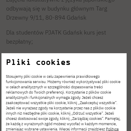
odbywają się w budynku głównym Targ
Drzewny 9/11, 80-894 Gdańsk
Dla studentów PJATK Gdańsk kurs jest
bezpłatny;
W przypadku pytań proszę kontaktować się
Pliki cookies
bezpośrednio z Kierownikiem Studium
Języków Obcych:
Stosujemy pliki cookie w celu zapewnienia prawidłowego
funkcjonowania serwisu. Możemy również wykorzystywać pliki cookie
w celach analitycznych w szczególności dopasowania treści
e-mail:
sjogdansk@pja.edu.pl
reklamowych do Twoich preferencji. Korzystanie z plików cookie
analitycznych i funkcjonalnych wymaga zgody. Jeżeli chcesz
Studentów zainteresowanych dołączeniem do
zaakceptować wszystkie pliki cookie, kliknij „Zaakceptuj wszystkie”.
Jeżeli nie wyrażasz zgody na korzystanie przez nas z plików cookie
kursu prosimy o kontakt mailowy.
innych niż niezbędne pliki cookie, kliknij „Odrzuć wszystkie”. Jeżeli
chcesz dostosować swoje zgody, kliknij „Zarządzaj cookies”. Pamiętaj,
że każdą z wyrażonych zgód możesz wycofać w każdym momencie,
zmieniając wybrane ustawienia. Więcej informacji znajdziesz
Polityce