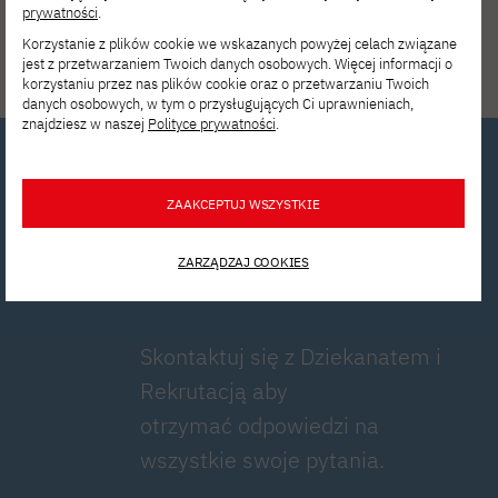
prywatności
.
Korzystanie z plików cookie we wskazanych powyżej celach związane
jest z przetwarzaniem Twoich danych osobowych. Więcej informacji o
korzystaniu przez nas plików cookie oraz o przetwarzaniu Twoich
danych osobowych, w tym o przysługujących Ci uprawnieniach,
znajdziesz w naszej
Polityce prywatności
.
Zainteresowany?
ZAAKCEPTUJ WSZYSTKIE
Skontaktuj się z
ZARZĄDZAJ COOKIES
nami!
Skontaktuj się z Dziekanatem i
Rekrutacją aby
otrzymać odpowiedzi na
wszystkie swoje pytania.