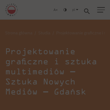
pl
A
Warszawa
Gdańsk
Liceum
Studia podyplomowe
Studia MBA
Strona główna
Studia
Projektowanie graficzne i 
Projektowanie
graficzne i sztuka
multimediów —
Sztuka Nowych
Mediów — Gdańsk