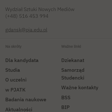
Wydział Sztuki Nowych Mediów
(+48) 516 453 994
gdansk@pja.edu.pl
Na skróty
Ważne linki
Dla kandydata
Dziekanat
Studia
Samorząd
Studencki
O uczelni
Ważne kontakty
w PJATK
BSS
Badania naukowe
BIP
Aktualności