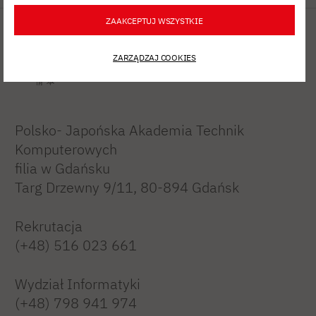
ZAAKCEPTUJ WSZYSTKIE
ZARZĄDZAJ COOKIES
Polsko- Japońska Akademia Technik
Komputerowych
filia w Gdańsku
Targ Drzewny 9/11, 80-894 Gdańsk
Rekrutacja
(+48) 516 023 661
Wydział Informatyki
(+48) 798 941 974