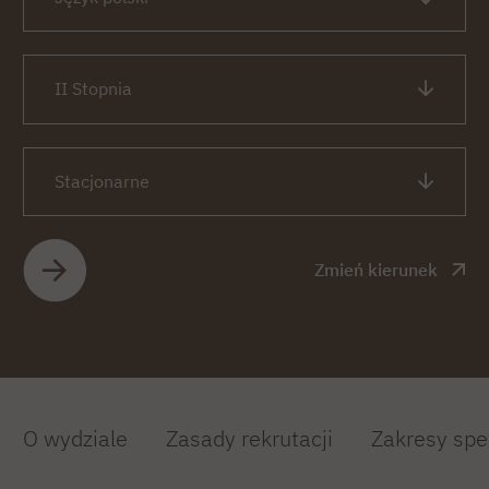
II Stopnia
Stacjonarne
Zmień kierunek
O wydziale
Zasady rekrutacji
Zakresy spe