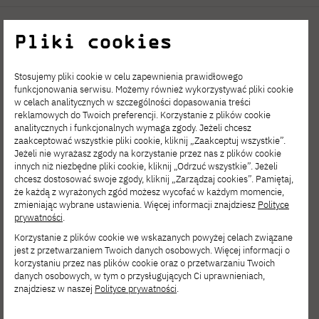
Projektowanie
Pliki cookies
graficzne i
Stosujemy pliki cookie w celu zapewnienia prawidłowego
funkcjonowania serwisu. Możemy również wykorzystywać pliki cookie
sztuka
w celach analitycznych w szczególności dopasowania treści
reklamowych do Twoich preferencji. Korzystanie z plików cookie
multimediów —
analitycznych i funkcjonalnych wymaga zgody. Jeżeli chcesz
zaakceptować wszystkie pliki cookie, kliknij „Zaakceptuj wszystkie”.
Jeżeli nie wyrażasz zgody na korzystanie przez nas z plików cookie
Gdańsk, studia
innych niż niezbędne pliki cookie, kliknij „Odrzuć wszystkie”. Jeżeli
chcesz dostosować swoje zgody, kliknij „Zarządzaj cookies”. Pamiętaj,
II stopnia,
że każdą z wyrażonych zgód możesz wycofać w każdym momencie,
zmieniając wybrane ustawienia. Więcej informacji znajdziesz
Polityce
prywatności
.
stacjonarne,
Korzystanie z plików cookie we wskazanych powyżej celach związane
jest z przetwarzaniem Twoich danych osobowych. Więcej informacji o
polskojęzyczne
korzystaniu przez nas plików cookie oraz o przetwarzaniu Twoich
danych osobowych, w tym o przysługujących Ci uprawnieniach,
znajdziesz w naszej
Polityce prywatności
.