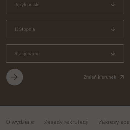
Język polski
II Stopnia
Stacjonarne
Zmień kierunek
O wydziale
Zasady rekrutacji
Zakresy spe