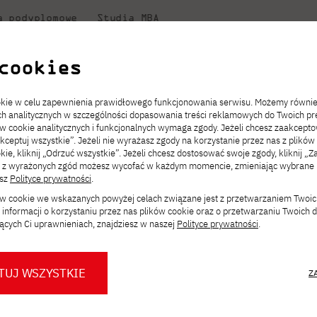
a podyplomowe
Studia MBA
uczelni
w PJATK
Współpraca
Dla student
cookies
Niezbędnik kandydata
Informatyka
Centrum Wymiany Międzynarodowej
Dziekanat
a Grafikę - ruszyły zapisy!
ookie w celu zapewnienia prawidłowego funkcjonowania serwisu. Możemy równi
ach analitycznych w szczególności dopasowania treści reklamowych do Twoich pre
ckiego
ie
ch
acje
JICA
ów cookie analitycznych i funkcjonalnych wymaga zgody. Jeżeli chcesz zaakcepto
ia.
rz
,
Transfer z innej uczelni
Studia stacjonarne I st. PL
Kontakt w Gdańsku
Komunikaty
akceptuj wszystkie”. Jeżeli nie wyrażasz zgody na korzystanie przez nas z plików
Wirtualna Polska
a
ektach,
ałaniami
kie, kliknij „Odrzuć wszystkie”. Jeżeli chcesz dostosować swoje zgody, kliknij „Z
Opłaty za studia
Studia niestacjonarne I st. PL
Erasmus+
Godziny otwarcia
Orange Polska
ą z wyrażonych zgód możesz wycofać w każdym momencie, zmieniając wybrane u
Redukcja czesnego
Uczelnie partnerskie
Przebieg studiów
esz
Polityce prywatności
.
towawczy na Grafikę –
ków cookie we wskazanych powyżej celach związane jest z przetwarzaniem Twoi
Stypendia
Dla studentów
Dla nowych studentów
informacji o korzystaniu przez nas plików cookie oraz o przetwarzaniu Twoich
Biuro prasowe PJATK
Dni otwarte PJATK Gdańsk
Mobilność kadry
ących Ci uprawnieniach, znajdziesz w naszej
Polityce prywatności
.
Konsultacje teczek SNM
O biurze prasowym
Dlaczego warto
w PJATK Gdańsk
 na wakacyjny
współpracować z PJATK?
TUJ WSZYSTKIE
Z
Warto wiedzieć
Press pack
awczy z rysunku
Logo PJATK Gdańsk
Samorząd studencki