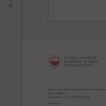
Polsko- Japońska Akademia Technik Komputerow
filia w Gdańsku
Targ Drzewny 9/11, 80-894 Gdańsk
Rekrutacja