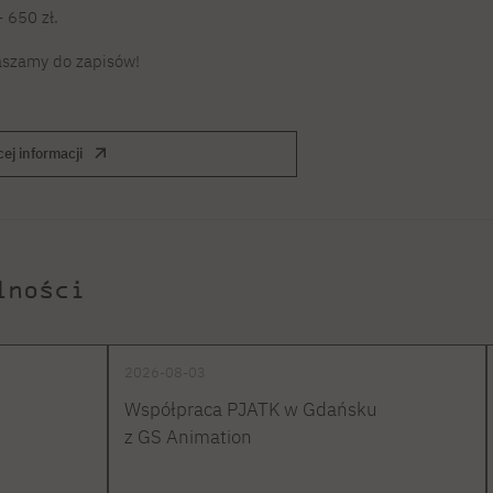
 650 zł.
raszamy do zapisów!
cej informacji
lności
2026-08-03
Współpraca PJATK w Gdańsku
z GS Animation