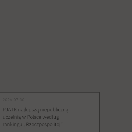
2026-07-30
PJATK najlepszą niepubliczną
uczelnią w Polsce według
rankingu „Rzeczpospolitej”