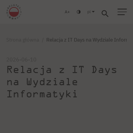
pl
A
Warszawa
Gdańsk
Liceum
Studia podyplomowe
Studia MBA
Strona główna
Relacja z IT Days na Wydziale Informa
2026-06-10
Relacja z IT Days
na Wydziale
Informatyki