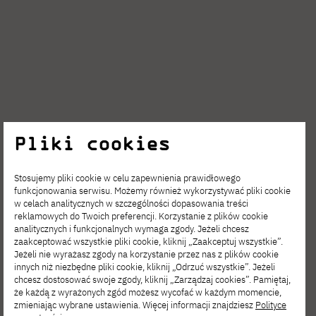
Pliki cookies
2026-08-04
Postaw na rozwój. Studia podyplomowe
Stosujemy pliki cookie w celu zapewnienia prawidłowego
Cybersecurity w PJATK Gdańsk
funkcjonowania serwisu. Możemy również wykorzystywać pliki cookie
w celach analitycznych w szczególności dopasowania treści
reklamowych do Twoich preferencji. Korzystanie z plików cookie
analitycznych i funkcjonalnych wymaga zgody. Jeżeli chcesz
zaakceptować wszystkie pliki cookie, kliknij „Zaakceptuj wszystkie”.
Jeżeli nie wyrażasz zgody na korzystanie przez nas z plików cookie
innych niż niezbędne pliki cookie, kliknij „Odrzuć wszystkie”. Jeżeli
chcesz dostosować swoje zgody, kliknij „Zarządzaj cookies”. Pamiętaj,
że każdą z wyrażonych zgód możesz wycofać w każdym momencie,
zmieniając wybrane ustawienia. Więcej informacji znajdziesz
Polityce