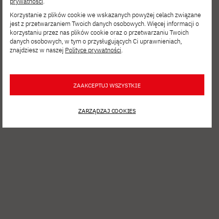
prywatności
.
Korzystanie z plików cookie we wskazanych powyżej celach związane
jest z przetwarzaniem Twoich danych osobowych. Więcej informacji o
korzystaniu przez nas plików cookie oraz o przetwarzaniu Twoich
danych osobowych, w tym o przysługujących Ci uprawnieniach,
znajdziesz w naszej
Polityce prywatności
.
2026-08-03
ZAAKCEPTUJ WSZYSTKIE
Współpraca PJATK w Gdańsku z GS
Animation
ZARZĄDZAJ COOKIES