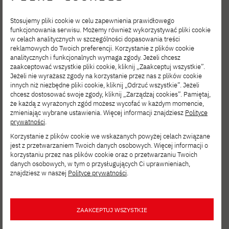
Stosujemy pliki cookie w celu zapewnienia prawidłowego
funkcjonowania serwisu. Możemy również wykorzystywać pliki cookie
w celach analitycznych w szczególności dopasowania treści
reklamowych do Twoich preferencji. Korzystanie z plików cookie
analitycznych i funkcjonalnych wymaga zgody. Jeżeli chcesz
zaakceptować wszystkie pliki cookie, kliknij „Zaakceptuj wszystkie”.
Jeżeli nie wyrażasz zgody na korzystanie przez nas z plików cookie
innych niż niezbędne pliki cookie, kliknij „Odrzuć wszystkie”. Jeżeli
chcesz dostosować swoje zgody, kliknij „Zarządzaj cookies”. Pamiętaj,
że każdą z wyrażonych zgód możesz wycofać w każdym momencie,
zmieniając wybrane ustawienia. Więcej informacji znajdziesz
Polityce
2026-08-04
prywatności
.
Korzystanie z plików cookie we wskazanych powyżej celach związane
Postaw na rozwój. Studia podyplomowe
jest z przetwarzaniem Twoich danych osobowych. Więcej informacji o
Cybersecurity w PJATK Gdańsk
korzystaniu przez nas plików cookie oraz o przetwarzaniu Twoich
danych osobowych, w tym o przysługujących Ci uprawnieniach,
znajdziesz w naszej
Polityce prywatności
.
ZAAKCEPTUJ WSZYSTKIE