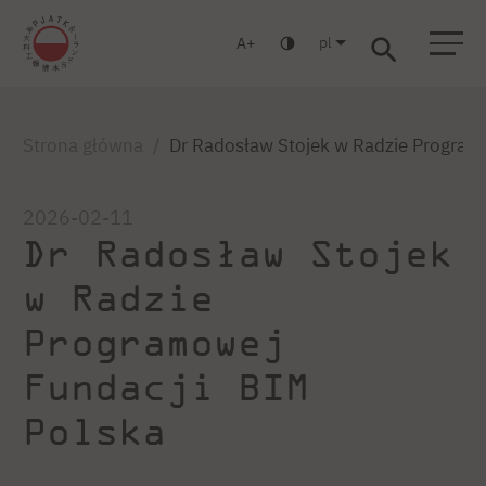
pl
A
Warszawa
Gdańsk
Liceum
Studia podyplomowe
Studia MBA
Strona główna
Dr Radosław Stojek w Radzie Program
2026-02-11
Dr Radosław Stojek
w Radzie
Programowej
Fundacji BIM
Polska