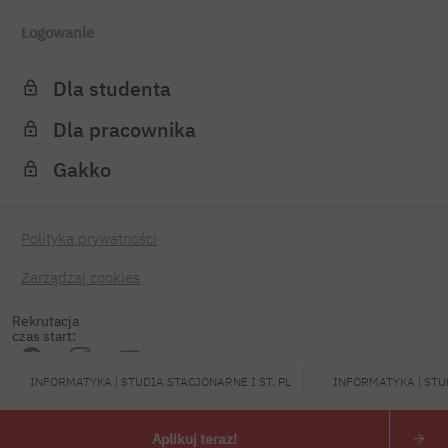
Logowanie
Dla studenta
Dla pracownika
Gakko
Polityka prywatności
Zarządzaj cookies
Rekrutacja
czas start:
INFORMATYKA | STUDIA STACJONARNE I ST. PL
INFORMATYKA | STUD
PJATK 2026
Aplikuj teraz!