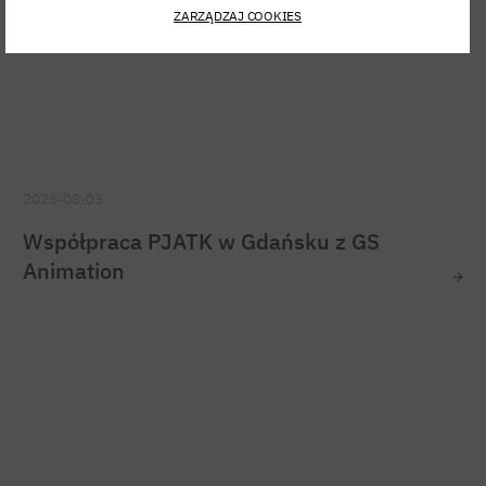
ZARZĄDZAJ COOKIES
2026-08-03
Współpraca PJATK w Gdańsku z GS
Animation