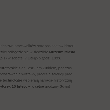
dentów, pracowników oraz pasjonatów historii
tóry odbędzie się w siedzibie
Muzeum Miasta
o 1) w sobotę, 7 lutego o godz. 18:00.
kuratorskie
z dr. Leszkiem Żurkiem, podczas
powstawania wystawy, procesie selekcji prac
e technologie
wspierają narrację historyczną
 wtorek 10 lutego
– w setne urodziny Gdyni!