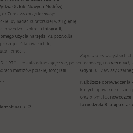
Wydział Sztuki Nowych Mediów)
, dr Żurek wykorzystał swoje
kie, by nadać kuratorskiej wizji głębię
ercka wiedza z zakresu
fotografii,
adomego użycia narzędzi AI
pozwoliła
j ze zdjęć Zdanowskich to,
tła i emocji.
Zapraszamy wszystkich stu
i technologii na
wernisaż,
k
45–1970 – miasto odradzające się, pełne
Gdyni
(ul. Zawiszy Czarneg
rach mistrzów polskiej fotografii.
Najbliższe
oprowadzania 
 r.
których opowie o kulisach 
oraz o tym, jak
nowoczesn
to
niedziela 8 lutego oraz
arzenie na FB