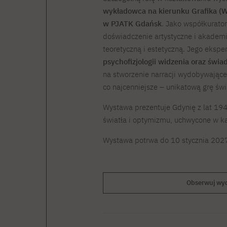
wykładowca na kierunku Grafika (
w PJATK Gdańsk
. Jako współkurator
doświadczenie artystyczne i akademic
teoretyczną i estetyczną. Jego eksp
psychofizjologii widzenia oraz świ
na stworzenie narracji wydobywające
co najcenniejsze – unikatową grę świa
Wystawa prezentuje Gdynię z lat 19
światła i optymizmu, uchwycone w kad
Wystawa potrwa do 10 stycznia 2027
Obserwuj wyd