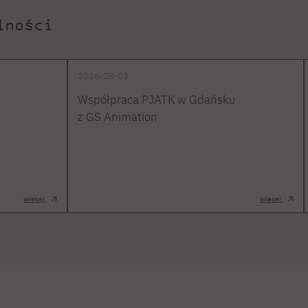
lności
2026-08-03
Współpraca PJATK w Gdańsku
z GS Animation
więcej
więcej