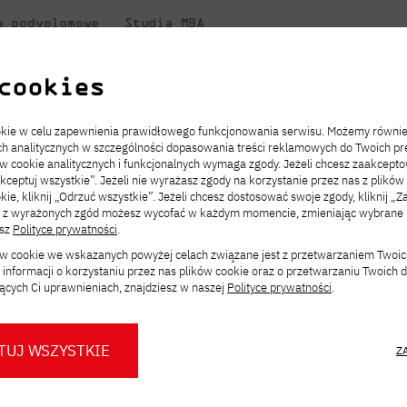
a podyplomowe
Studia MBA
uczelni
w PJATK
Współpraca
Dla student
cookies
Niezbędnik kandydata
Informatyka
Centrum Wymiany Międzynarodowej
Dziekanat
yni. Fotografie Bolesławy i Edmunda Zdanowskich 1945-1970”. PJATK
ookie w celu zapewnienia prawidłowego funkcjonowania serwisu. Możemy równi
ach analitycznych w szczególności dopasowania treści reklamowych do Twoich pre
ckiego
ie
ch
acje
JICA
ów cookie analitycznych i funkcjonalnych wymaga zgody. Jeżeli chcesz zaakcepto
ia.
rz
,
Transfer z innej uczelni
Studia stacjonarne I st. PL
Kontakt w Gdańsku
Komunikaty
akceptuj wszystkie”. Jeżeli nie wyrażasz zgody na korzystanie przez nas z plików
Wirtualna Polska
a
ektach,
ałaniami
kie, kliknij „Odrzuć wszystkie”. Jeżeli chcesz dostosować swoje zgody, kliknij „Z
Opłaty za studia
Studia niestacjonarne I st. PL
Erasmus+
Godziny otwarcia
Orange Polska
ą z wyrażonych zgód możesz wycofać w każdym momencie, zmieniając wybrane u
Redukcja czesnego
Uczelnie partnerskie
Przebieg studiów
esz
Polityce prywatności
.
iatło Gdyni. Fotograf
ków cookie we wskazanych powyżej celach związane jest z przetwarzaniem Twoi
Stypendia
Dla studentów
Dla nowych studentów
informacji o korzystaniu przez nas plików cookie oraz o przetwarzaniu Twoich
Biuro prasowe PJATK
danowskich 1945-1970
Dni otwarte PJATK Gdańsk
Mobilność kadry
ących Ci uprawnieniach, znajdziesz w naszej
Polityce prywatności
.
łównym
Konsultacje teczek SNM
O biurze prasowym
Dlaczego warto
w PJATK Gdańsk
współpracować z PJATK?
TUJ WSZYSTKIE
Z
Warto wiedzieć
Press pack
K Partnerem Głównym wystawy „Światło
Logo PJATK Gdańsk
Samorząd studencki
munda Zdanowskich 1945-1970” na 100-