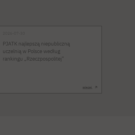
2026-07-30
PJATK najlepszą niepubliczną
uczelnią w Polsce według
rankingu „Rzeczpospolitej”
więcej