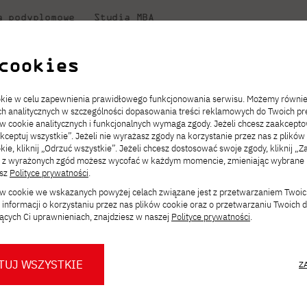
a podyplomowe
Studia MBA
uczelni
w PJATK
Współpraca
Dla student
cookies
Niezbędnik kandydata
Informatyka
Centrum Wymiany Międzynarodowej
Dziekanat
ż 11 marca!
ookie w celu zapewnienia prawidłowego funkcjonowania serwisu. Możemy równi
ach analitycznych w szczególności dopasowania treści reklamowych do Twoich pre
ckiego
ie
ch
acje
JICA
ów cookie analitycznych i funkcjonalnych wymaga zgody. Jeżeli chcesz zaakcepto
ia.
rz
,
Transfer z innej uczelni
Studia stacjonarne I st. PL
Kontakt w Gdańsku
Komunikaty
akceptuj wszystkie”. Jeżeli nie wyrażasz zgody na korzystanie przez nas z plików
Wirtualna Polska
a
ektach,
ałaniami
kie, kliknij „Odrzuć wszystkie”. Jeżeli chcesz dostosować swoje zgody, kliknij „Z
Opłaty za studia
Studia niestacjonarne I st. PL
Erasmus+
Godziny otwarcia
Orange Polska
ą z wyrażonych zgód możesz wycofać w każdym momencie, zmieniając wybrane u
Redukcja czesnego
Uczelnie partnerskie
Przebieg studiów
esz
Polityce prywatności
.
Night – już 11 marca
ków cookie we wskazanych powyżej celach związane jest z przetwarzaniem Twoi
Stypendia
Dla studentów
Dla nowych studentów
informacji o korzystaniu przez nas plików cookie oraz o przetwarzaniu Twoich
Biuro prasowe PJATK
Dni otwarte PJATK Gdańsk
Mobilność kadry
ących Ci uprawnieniach, znajdziesz w naszej
Polityce prywatności
.
Konsultacje teczek SNM
O biurze prasowym
Dlaczego warto
w PJATK Gdańsk
ach esportowych, zanurzyć w wirtualnej
współpracować z PJATK?
TUJ WSZYSTKIE
Z
Warto wiedzieć
Press pack
ycznych symulacji rajdowych? PJAIT
Logo PJATK Gdańsk
której uczestnicy mogą sprawdzić się
Samorząd studencki