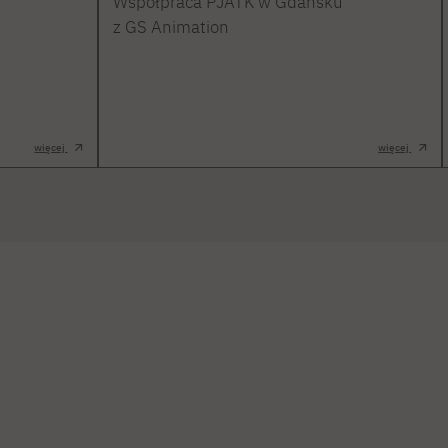
Współpraca PJATK w Gdańsku
z GS Animation
więcej
więcej