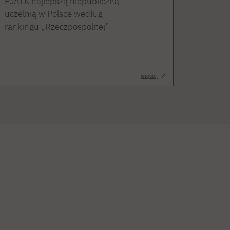
PJATK najlepszą niepubliczną
uczelnią w Polsce według
rankingu „Rzeczpospolitej”
więcej