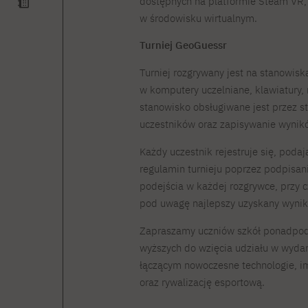
dostępnych na platformie Steam VR,
w środowisku wirtualnym.
Turniej GeoGuessr
Turniej rozgrywany jest na stanowi
w komputery uczelniane, klawiatury,
stanowisko obsługiwane jest przez s
uczestników oraz zapisywanie wynik
Każdy uczestnik rejestruje się, podaj
regulamin turnieju poprzez podpisani
podejścia w każdej rozgrywce, przy c
pod uwagę najlepszy uzyskany wynik
Zapraszamy uczniów szkół ponadpod
wyższych do wzięcia udziału w wyda
łączącym nowoczesne technologie, 
oraz rywalizację esportową.