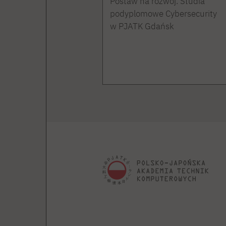
Postaw na rozwój. Studia
podyplomowe Cybersecurity
w PJATK Gdańsk