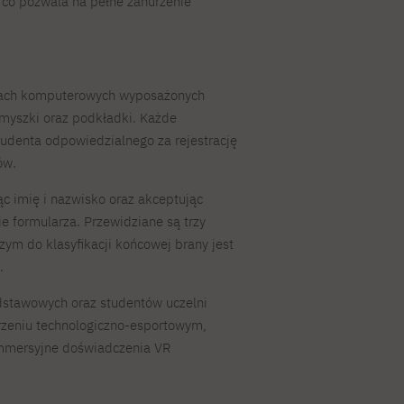
 co pozwala na pełne zanurzenie
skach komputerowych wyposażonych
 myszki oraz podkładki. Każde
tudenta odpowiedzialnego za rejestrację
ów.
ąc imię i nazwisko oraz akceptując
e formularza. Przewidziane są trzy
zym do klasyfikacji końcowej brany jest
.
stawowych oraz studentów uczelni
rzeniu technologiczno-esportowym,
immersyjne doświadczenia VR