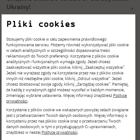
Ukrainy!
Pliki cookies
Stosujemy pliki cookie w celu zapewnienia prawidłowego
funkcjonowania serwisu. Możemy również wykorzystywać pliki cookie
w celach analitycznych w szczególności dopasowania treści
reklamowych do Twoich preferencji. Korzystanie z plików cookie
analitycznych i funkcjonalnych wymaga zgody. Jeżeli chcesz
zaakceptować wszystkie pliki cookie, kliknij „Zaakceptuj wszystkie”.
Jeżeli nie wyrażasz zgody na korzystanie przez nas z plików cookie
innych niż niezbędne pliki cookie, kliknij „Odrzuć wszystkie”. Jeżeli
chcesz dostosować swoje zgody, kliknij „Zarządzaj cookies”. Pamiętaj,
że każdą z wyrażonych zgód możesz wycofać w każdym momencie,
zmieniając wybrane ustawienia. Więcej informacji znajdziesz
Polityce
prywatności
.
Korzystanie z plików cookie we wskazanych powyżej celach związane
2025-06-16
jest z przetwarzaniem Twoich danych osobowych. Więcej informacji o
korzystaniu przez nas plików cookie oraz o przetwarzaniu Twoich
Dzień otwarty na PJATK Gdańsk 28 czerwca
danych osobowych, w tym o przysługujących Ci uprawnieniach,
2025
znajdziesz w naszej
Polityce prywatności
.