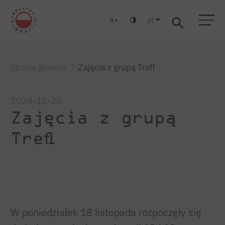
pl
A
Warszawa
Gdańsk
Liceum
Studia podyplomowe
Studia MBA
Strona główna
Zajęcia z grupą Trefl
2024-11-20
Zajęcia z grupą
Trefl
W poniedziałek 18 listopada rozpoczęły się