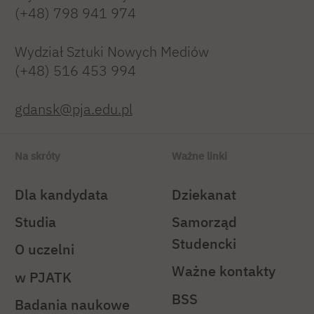
(+48) 798 941 974
Wydział Sztuki Nowych Mediów
(+48) 516 453 994
gdansk@pja.edu.pl
Na skróty
Ważne linki
Dla kandydata
Dziekanat
Studia
Samorząd
Studencki
O uczelni
Ważne kontakty
w PJATK
BSS
Badania naukowe