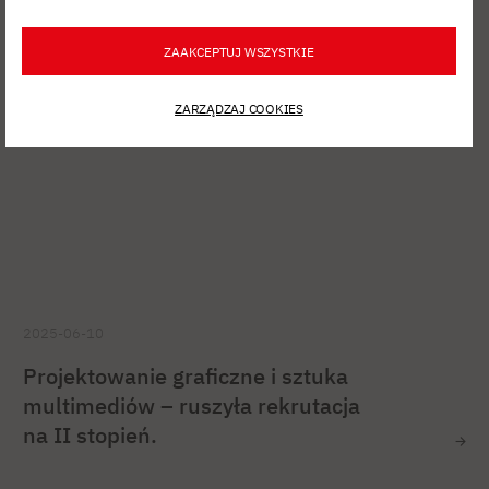
ZAAKCEPTUJ WSZYSTKIE
ZARZĄDZAJ COOKIES
2025-06-10
Projektowanie graficzne i sztuka
multimediów – ruszyła rekrutacja
na II stopień.