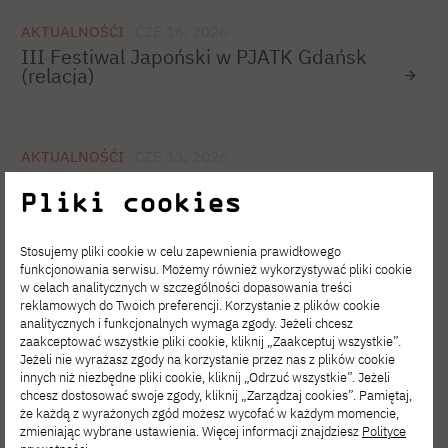
AKTUALNOŚĆI
CZE 16, 2026
III Festiwal Japoński w PJATK Gdańsk
(relacja)
AKTUALNOŚĆI
CZE 13, 2026
Kurs przygotowawczy na Grafikę –
Pliki cookies
ruszyły zapisy!
Stosujemy pliki cookie w celu zapewnienia prawidłowego
funkcjonowania serwisu. Możemy również wykorzystywać pliki cookie
AKTUALNOŚĆI
CZE 10, 2026
w celach analitycznych w szczególności dopasowania treści
Relacja z IT Days na Wydziale
reklamowych do Twoich preferencji. Korzystanie z plików cookie
Informatyki
analitycznych i funkcjonalnych wymaga zgody. Jeżeli chcesz
zaakceptować wszystkie pliki cookie, kliknij „Zaakceptuj wszystkie”.
Jeżeli nie wyrażasz zgody na korzystanie przez nas z plików cookie
innych niż niezbędne pliki cookie, kliknij „Odrzuć wszystkie”. Jeżeli
chcesz dostosować swoje zgody, kliknij „Zarządzaj cookies”. Pamiętaj,
AKTUALNOŚĆI
CZE 08, 2026
że każdą z wyrażonych zgód możesz wycofać w każdym momencie,
BonsAI – Twój inteligentny asystent
zmieniając wybrane ustawienia. Więcej informacji znajdziesz
Polityce