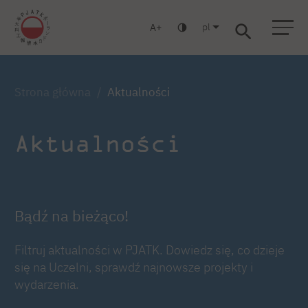
pl
A
Warszawa
Gdańsk
Liceum
Studia podyplomowe
Studia MBA
Strona główna
Aktualności
Aktualności
Bądź na bieżąco!
Filtruj aktualności w PJATK. Dowiedz się, co dzieje
się na Uczelni, sprawdź najnowsze projekty i
wydarzenia.