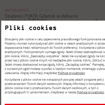
AKTUALNOŚĆI
LUT 20, 2026
Studenci PJATK Gdańsk w debacie
na żywo w TVP Info!
Pliki cookies
Stosujemy pliki cookie w celu zapewnienia prawidłowego funkcjonowania se
Możemy również wykorzystywać pliki cookie w celach analitycznych w szcze
1
…
7
8
9
10
11
12
13
dopasowania treści reklamowych do Twoich preferencji. Korzystanie z plikó
analitycznych i funkcjonalnych wymaga zgody. Jeżeli chcesz zaakceptować 
pliki cookie, kliknij „Zaakceptuj wszystkie”. Jeżeli nie wyrażasz zgody na kor
przez nas z plików cookie innych niż niezbędne pliki cookie, kliknij „Odrzuć w
Jeżeli chcesz dostosować swoje zgody, kliknij „Zarządzaj cookies”. Pamiętaj
z wyrażonych zgód możesz wycofać w każdym momencie, zmieniając wybr
ustawienia. Więcej informacji znajdziesz
Polityce prywatności
.
Korzystanie z plików cookie we wskazanych powyżej celach związane jest z
przetwarzaniem Twoich danych osobowych. Więcej informacji o korzystaniu 
plików cookie oraz o przetwarzaniu Twoich danych osobowych, w tym o
przysługujących Ci uprawnieniach, znajdziesz w naszej
Polityce prywatności
.