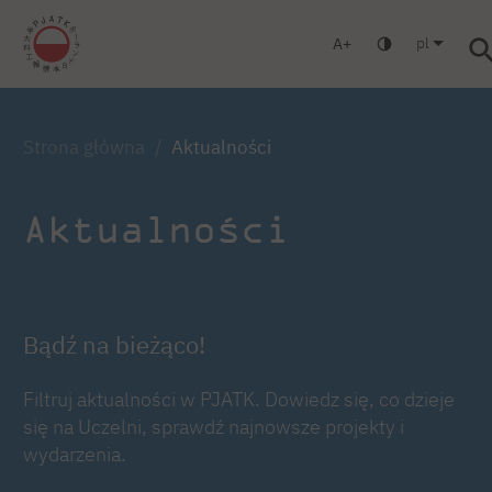
pl
A
Warszawa
Gdańsk
Liceum
Studia podyplomowe
Strona główna
Aktualności
Aktualności
Bądź na bieżąco!
Filtruj aktualności w PJATK. Dowiedz się, co dzieje
się na Uczelni, sprawdź najnowsze projekty i
wydarzenia.