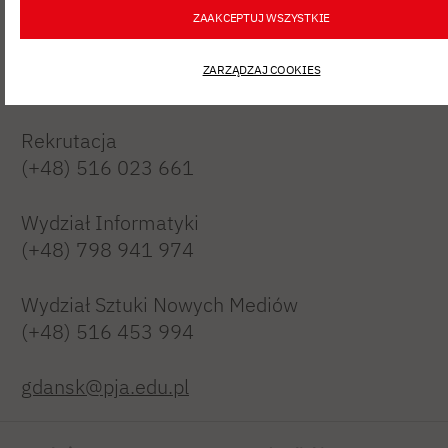
Polsko- Japońska Akademia Technik
ZAAKCEPTUJ WSZYSTKIE
Komputerowych
filia w Gdańsku
ZARZĄDZAJ COOKIES
Targ Drzewny 9/11, 80-894 Gdańsk
Rekrutacja
(+48) 516 023 661
Wydział Informatyki
(+48) 798 941 974
Wydział Sztuki Nowych Mediów
(+48) 516 453 994
gdansk@pja.edu.pl