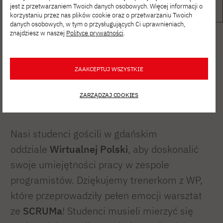
jest z przetwarzaniem Twoich danych osobowych. Więcej informacji o
korzystaniu przez nas plików cookie oraz o przetwarzaniu Twoich
danych osobowych, w tym o przysługujących Ci uprawnieniach,
znajdziesz w naszej
Polityce prywatności
.
ZAAKCEPTUJ WSZYSTKIE
Warsztaty
ZARZĄDZAJ COOKIES
Nasi studenci gościli w gdańskim
oddziale
Wirtualnej Polski
, aby doskonalić
swoje umiejętności pracy w zespole
programistów. Dziękujemy trenerkom z WP,
które przeprowadziły pełen emocji warsztat
ze
SCRUMa
! Studenci musieli mierzyć się