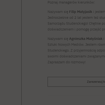
Poznaj managerów kierunków:
Nazywam się
Filip Matyjasik
i jeste
Jednocześnie od 2 lat jestem też s
Samorządu Studenckiego! Chętnie po
doświadczeniem i pomogę przejść prz
Nazywam się
Agnieszka Matyśniak
i
Sztuki Nowych Mediów. Jestem równ
Studenckiego. Z przyjemnością odpo
swoimi doświadczeniami związanymi 
Zapraszam do rozmowy!
Zarezerwuj te