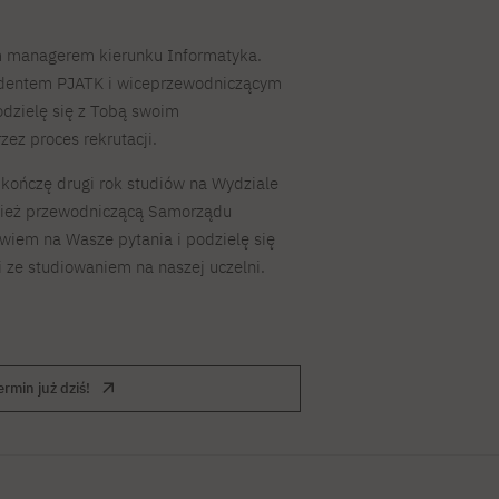
m managerem kierunku Informatyka.
tudentem PJATK i wiceprzewodniczącym
dzielę się z Tobą swoim
ez proces rekrutacji.
 kończę drugi rok studiów na Wydziale
ież przewodniczącą Samorządu
wiem na Wasze pytania i podzielę się
ze studiowaniem na naszej uczelni.
rmin już dziś!