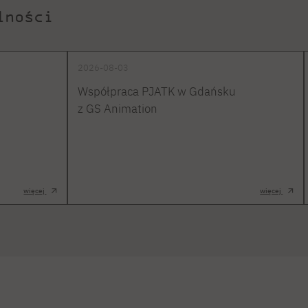
lności
2026-08-03
Współpraca PJATK w Gdańsku
z GS Animation
więcej
więcej