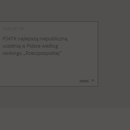
2026-07-30
PJATK najlepszą niepubliczną
uczelnią w Polsce według
rankingu „Rzeczpospolitej”
więcej