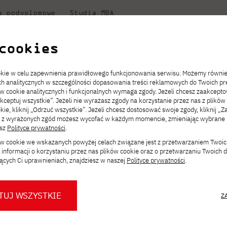
a podyplomowe
Studia MBA
uczelni
w PJATK
Współpraca
Dla student
cookies
Niezbędnik kandydata
Informatyka
Centrum Wymiany Międzynarodowej
Dziekanat
awiaj z managerem kierunku!
ookie w celu zapewnienia prawidłowego funkcjonowania serwisu. Możemy równi
ach analitycznych w szczególności dopasowania treści reklamowych do Twoich pre
ckiego
ie
ch
acje
JICA
ów cookie analitycznych i funkcjonalnych wymaga zgody. Jeżeli chcesz zaakcepto
ia.
rz
,
Transfer z innej uczelni
Studia stacjonarne I st. PL
Kontakt w Gdańsku
Komunikaty
akceptuj wszystkie”. Jeżeli nie wyrażasz zgody na korzystanie przez nas z plików
Wirtualna Polska
a
ektach,
ałaniami
kie, kliknij „Odrzuć wszystkie”. Jeżeli chcesz dostosować swoje zgody, kliknij „Z
Opłaty za studia
Studia niestacjonarne I st. PL
Erasmus+
Godziny otwarcia
Orange Polska
ą z wyrażonych zgód możesz wycofać w każdym momencie, zmieniając wybrane u
Redukcja czesnego
Uczelnie partnerskie
Przebieg studiów
esz
Polityce prywatności
.
a? Porozmawiaj z man
ków cookie we wskazanych powyżej celach związane jest z przetwarzaniem Twoi
Stypendia
Dla studentów
Dla nowych studentów
informacji o korzystaniu przez nas plików cookie oraz o przetwarzaniu Twoich
Biuro prasowe PJATK
Dni otwarte PJATK Gdańsk
Mobilność kadry
ących Ci uprawnieniach, znajdziesz w naszej
Polityce prywatności
.
Konsultacje teczek SNM
O biurze prasowym
Dlaczego warto
w PJATK Gdańsk
OTYCZĄCE
współpracować z PJATK?
TUJ WSZYSTKIE
Z
Warto wiedzieć
Press pack
ÓW?
Logo PJATK Gdańsk
Samorząd studencki