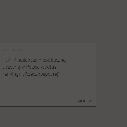
2026-07-30
PJATK najlepszą niepubliczną
uczelnią w Polsce według
rankingu „Rzeczpospolitej”
więcej