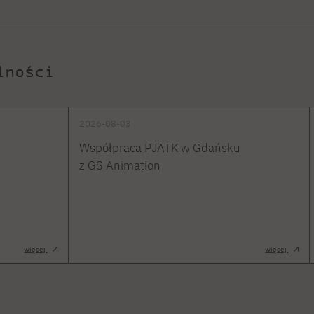
lności
2026-08-03
Współpraca PJATK w Gdańsku
z GS Animation
więcej
więcej