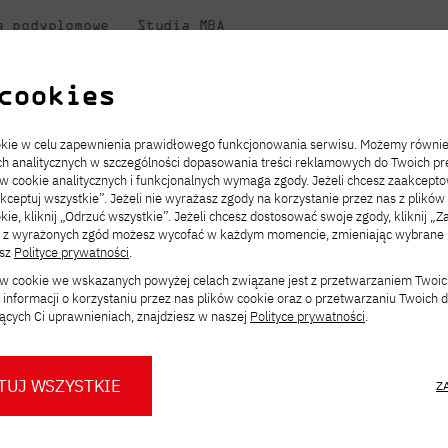
a podyplomowe
Studia MBA
uczelni
w PJATK
Współpraca
Dla student
cookies
Niezbędnik kandydata
Informatyka
Centrum Wymiany Międzynarodowej
Dziekanat
miasto 17 kwietnia w PJATK Gdańsk
ookie w celu zapewnienia prawidłowego funkcjonowania serwisu. Możemy równi
ach analitycznych w szczególności dopasowania treści reklamowych do Twoich pre
ckiego
ie
ch
acje
JICA
ów cookie analitycznych i funkcjonalnych wymaga zgody. Jeżeli chcesz zaakcepto
ia.
rz
,
Transfer z innej uczelni
Studia stacjonarne I st. PL
Kontakt w Gdańsku
Komunikaty
akceptuj wszystkie”. Jeżeli nie wyrażasz zgody na korzystanie przez nas z plików
Wirtualna Polska
a
ektach,
ałaniami
kie, kliknij „Odrzuć wszystkie”. Jeżeli chcesz dostosować swoje zgody, kliknij „Z
Opłaty za studia
Studia niestacjonarne I st. PL
Erasmus+
Godziny otwarcia
Orange Polska
ą z wyrażonych zgód możesz wycofać w każdym momencie, zmieniając wybrane u
Redukcja czesnego
Uczelnie partnerskie
Przebieg studiów
esz
Polityce prywatności
.
uals Trójmiasto 17 k
ków cookie we wskazanych powyżej celach związane jest z przetwarzaniem Twoi
Stypendia
Dla studentów
Dla nowych studentów
informacji o korzystaniu przez nas plików cookie oraz o przetwarzaniu Twoich
Biuro prasowe PJATK
Dni otwarte PJATK Gdańsk
Mobilność kadry
ących Ci uprawnieniach, znajdziesz w naszej
Polityce prywatności
.
Konsultacje teczek SNM
O biurze prasowym
Dlaczego warto
w PJATK Gdańsk
aszamy na kolejne spotkanie
Games &
współpracować z PJATK?
TUJ WSZYSTKIE
Z
Warto wiedzieć
Press pack
! Wstęp wolny – zachęcamy do udziału
Logo PJATK Gdańsk
Samorząd studencki
tyką gier i ich tworzeniem👾🎮