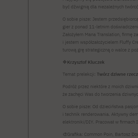
być dźwignią dla niezależnych twórców
O sobie pisze: Jestem przedsiębiorcą
gier z ponad 11-letnim doświadczeni
Założyłem Mana Translation, firmę za
i jestem współzałożycielem Fluffy Cr
turową grę strategiczną o walce z po
🔷
Krzysztof Kluczek
Temat prelekcji:
Twórz dziwne rzecz
Podróż przez niektóre z moich dziwn
że zachęci Was do tworzenia dziwnyc
O sobie pisze: Od dzieciństwa pasjo
i technik renderowania. Aktywny dem
elektroniki/DIY. Pracował w firmach I
🎨Grafika: Common Poin, Bartosz D