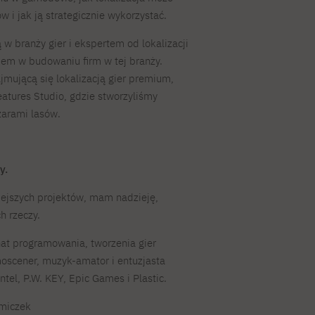
 i jak ją strategicznie wykorzystać.
 w branży gier i ekspertem od lokalizacji
em w budowaniu firm w tej branży.
jmującą się lokalizacją gier premium,
eatures Studio, gdzie stworzyliśmy
żarami lasów.
y.
iejszych projektów, mam nadzieję,
h rzeczy.
nat programowania, tworzenia gier
oscener, muzyk-amator i entuzjasta
ntel, P.W. KEY, Epic Games i Plastic.
omiczek