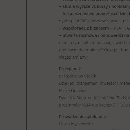
–
studia wyższe vs kursy i bootcam
–
bezpieczeństwo przyszłości dziec
dyplom studiów wyższych wciąż ma z
–
współpraca z biznesem
– PJATK Gd
–
otwarta rozmowa i odpowiedzi na 
m.in. o tym, jak zmienia się zawód i
podejście do edukacji? Oraz jak bud
ciągłej zmiany?
Prelegenci:
dr Radosław Stojek
Dziekan, biznesmen, inwestor i mened
Marta Godzisz
Dyrektor Centrum Kształcenia Podyp
programów MBA dla branży IT, CEO 
Prowadzenie spotkania:
Marta Myszewska