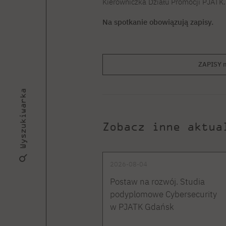
Kierowniczka Działu Promocji PJATK.
Na spotkanie obowiązują zapisy.
ZAPISY n
Wyszukiwarka
Zobacz inne aktua
2026-08-04
Postaw na rozwój. Studia
podyplomowe Cybersecurity
w PJATK Gdańsk