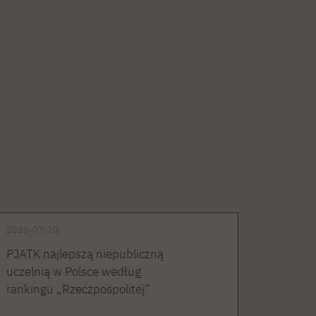
2026-07-30
PJATK najlepszą niepubliczną
uczelnią w Polsce według
rankingu „Rzeczpospolitej”