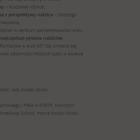
py
– kluczowe różnice,
ka z perspektywy rodzica
– dlaczego
naczenie,
ańsk w centrum zainteresowania rynku,
najczęstsze pytania rodziców
,
nformatyka w erze AI? Jak zmienia się
ować odporność młodych ludzi w świecie
żer, tata dwójki dzieci.
lomowego i MBA w PJATK, twórczyni
Broadway School, mama dwójki dzieci.