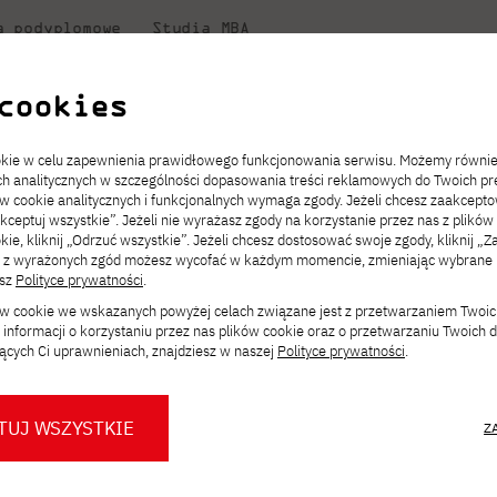
a podyplomowe
Studia MBA
uczelni
w PJATK
Współpraca
Dla student
cookies
Niezbędnik kandydata
Informatyka
Centrum Wymiany Międzynarodowej
Dziekanat
sze informatyczne pozostają kluczowe w erze AI” – webinar dla rodzic
ookie w celu zapewnienia prawidłowego funkcjonowania serwisu. Możemy równi
ach analitycznych w szczególności dopasowania treści reklamowych do Twoich pre
ckiego
ie
ch
acje
JICA
ów cookie analitycznych i funkcjonalnych wymaga zgody. Jeżeli chcesz zaakcepto
ia.
rz
,
Transfer z innej uczelni
Studia stacjonarne I st. PL
Kontakt w Gdańsku
Komunikaty
akceptuj wszystkie”. Jeżeli nie wyrażasz zgody na korzystanie przez nas z plików
Wirtualna Polska
a
ektach,
ałaniami
kie, kliknij „Odrzuć wszystkie”. Jeżeli chcesz dostosować swoje zgody, kliknij „Z
Opłaty za studia
Studia niestacjonarne I st. PL
Erasmus+
Godziny otwarcia
Orange Polska
ą z wyrażonych zgód możesz wycofać w każdym momencie, zmieniając wybrane u
Redukcja czesnego
Uczelnie partnerskie
Przebieg studiów
esz
Polityce prywatności
.
tudia wyższe informa
ków cookie we wskazanych powyżej celach związane jest z przetwarzaniem Twoi
Stypendia
Dla studentów
Dla nowych studentów
informacji o korzystaniu przez nas plików cookie oraz o przetwarzaniu Twoich
Biuro prasowe PJATK
luczowe w erze AI” –
Dni otwarte PJATK Gdańsk
Mobilność kadry
ących Ci uprawnieniach, znajdziesz w naszej
Polityce prywatności
.
Konsultacje teczek SNM
O biurze prasowym
Dlaczego warto
w PJATK Gdańsk
współpracować z PJATK?
TUJ WSZYSTKIE
Z
Warto wiedzieć
Press pack
pie zmienia rynek pracy, modele
Logo PJATK Gdańsk
Samorząd studencki
 edukacji. W obliczu tej dynamiki wielu