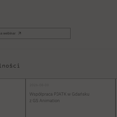
a webinar
lności
2026-08-03
Współpraca PJATK w Gdańsku
z GS Animation