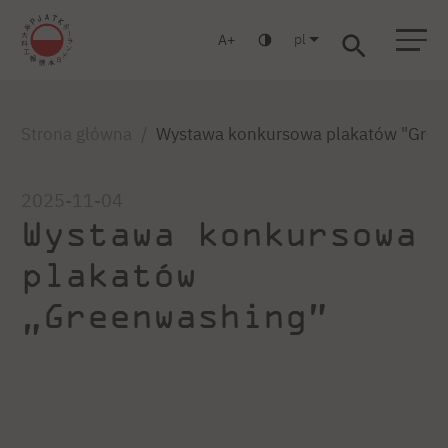
pl
A
Warszawa
Gdańsk
Liceum
Studia podyplomowe
Studia MBA
Strona główna
Wystawa konkursowa plakatów "Gree
2025-11-04
Wystawa konkursowa
plakatów
„Greenwashing”