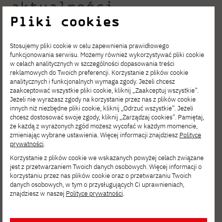
aktualności
Pliki cookies
Stosujemy pliki cookie w celu zapewnienia prawidłowego
funkcjonowania serwisu. Możemy również wykorzystywać pliki cookie
w celach analitycznych w szczególności dopasowania treści
reklamowych do Twoich preferencji. Korzystanie z plików cookie
analitycznych i funkcjonalnych wymaga zgody. Jeżeli chcesz
zaakceptować wszystkie pliki cookie, kliknij „Zaakceptuj wszystkie”.
Jeżeli nie wyrażasz zgody na korzystanie przez nas z plików cookie
innych niż niezbędne pliki cookie, kliknij „Odrzuć wszystkie”. Jeżeli
chcesz dostosować swoje zgody, kliknij „Zarządzaj cookies”. Pamiętaj,
że każdą z wyrażonych zgód możesz wycofać w każdym momencie,
zmieniając wybrane ustawienia. Więcej informacji znajdziesz
Polityce
prywatności
.
Korzystanie z plików cookie we wskazanych powyżej celach związane
2026-08-04
jest z przetwarzaniem Twoich danych osobowych. Więcej informacji o
korzystaniu przez nas plików cookie oraz o przetwarzaniu Twoich
Postaw na rozwój. Studia podyplomowe
danych osobowych, w tym o przysługujących Ci uprawnieniach,
znajdziesz w naszej
Polityce prywatności
.
Cybersecurity w PJATK Gdańsk