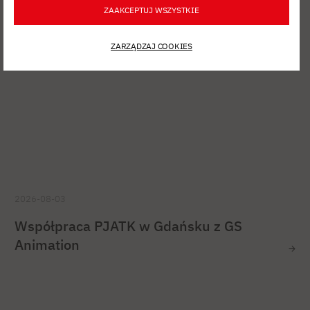
ZAAKCEPTUJ WSZYSTKIE
ZARZĄDZAJ COOKIES
2026-08-03
Współpraca PJATK w Gdańsku z GS
Animation