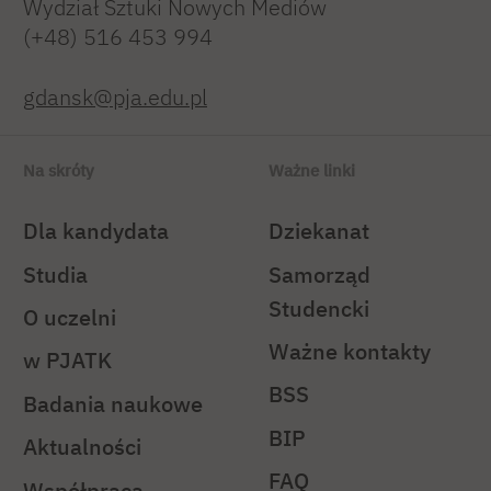
Wydział Sztuki Nowych Mediów
(+48) 516 453 994
gdansk@pja.edu.pl
Na skróty
Ważne linki
Dla kandydata
Dziekanat
Studia
Samorząd
Studencki
O uczelni
Ważne kontakty
w PJATK
BSS
Badania naukowe
BIP
Aktualności
FAQ
Współpraca