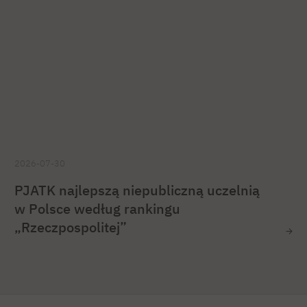
2026-07-30
PJATK najlepszą niepubliczną uczelnią
w Polsce według rankingu
„Rzeczpospolitej”