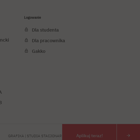
Logowanie
Dla studenta
ncki
Dla pracownika
Gakko
A
B
j cookies
PJATK 2026
Aplikuj teraz!
GRAFIKA | STUDIA STACJONARNE I ST. PL
GRAFIKA | STUDIA NIE