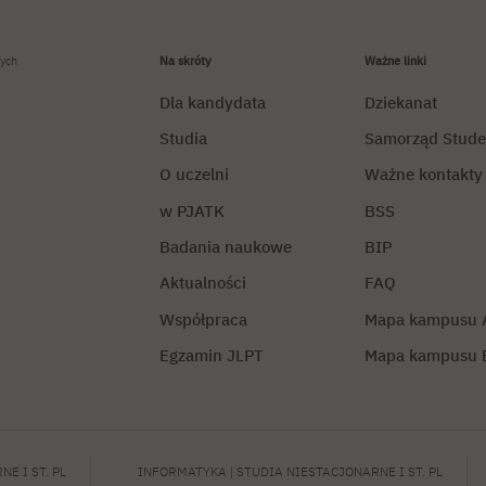
ych
Na skróty
Ważne linki
Dla kandydata
Dziekanat
Studia
Samorząd Stude
O uczelni
Ważne kontakty
w PJATK
BSS
Badania naukowe
BIP
Aktualności
FAQ
Współpraca
Mapa kampusu 
Egzamin JLPT
Mapa kampusu 
Polityka prywatności
Zarządza
E I ST. PL
INFORMATYKA | STUDIA NIESTACJONARNE I ST. PL