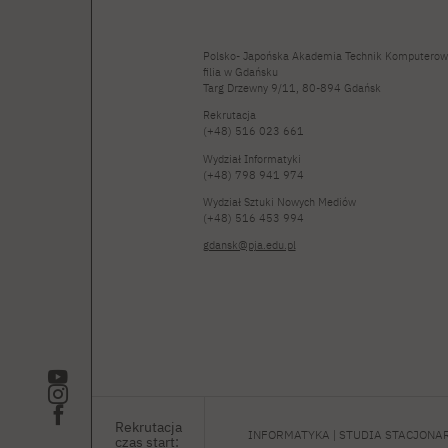
Polsko- Japońska Akademia Technik Komputerow
filia w Gdańsku
Targ Drzewny 9/11, 80-894 Gdańsk
Rekrutacja
(+48) 516 023 661
Wydział Informatyki
(+48) 798 941 974
Wydział Sztuki Nowych Mediów
(+48) 516 453 994
gdansk@pja.edu.pl
Rekrutacja
INFORMATYKA | STUDIA STACJONARN
czas start: