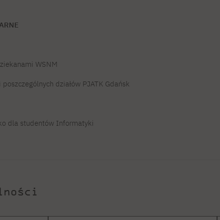
NARNE
 Dziekanami WSNM
i poszczególnych działów PJATK Gdańsk
lko dla studentów Informatyki
lności