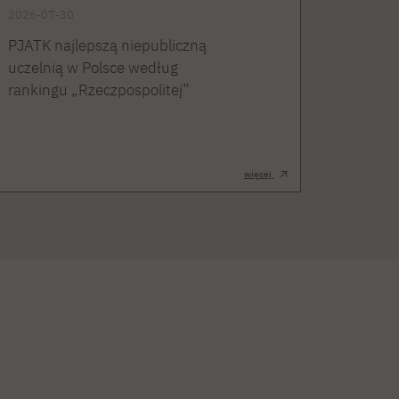
2026-07-30
PJATK najlepszą niepubliczną
uczelnią w Polsce według
rankingu „Rzeczpospolitej”
więcej