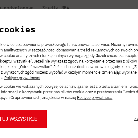
a podyplomowe
Studia MBA
uczelni
w PJATK
Współpraca
Dla student
cookies
Niezbędnik kandydata
Informatyka
Centrum Wymiany Międzynarodowej
Dziekanat
ookie w celu zapewnienia prawidłowego funkcjonowania serwisu. Możemy równi
ach analitycznych w szczególności dopasowania treści reklamowych do Twoich pre
ckiego
ie
ch
acje
JICA
ów cookie analitycznych i funkcjonalnych wymaga zgody. Jeżeli chcesz zaakcepto
ia.
rz
,
Transfer z innej uczelni
Studia stacjonarne I st. PL
Kontakt w Gdańsku
Komunikaty
akceptuj wszystkie”. Jeżeli nie wyrażasz zgody na korzystanie przez nas z plików
Wirtualna Polska
a
ektach,
ałaniami
kie, kliknij „Odrzuć wszystkie”. Jeżeli chcesz dostosować swoje zgody, kliknij „Z
Opłaty za studia
Studia niestacjonarne I st. PL
Erasmus+
Godziny otwarcia
Orange Polska
ą z wyrażonych zgód możesz wycofać w każdym momencie, zmieniając wybrane u
Redukcja czesnego
Uczelnie partnerskie
Przebieg studiów
esz
Polityce prywatności
.
 Day 26.09
ków cookie we wskazanych powyżej celach związane jest z przetwarzaniem Twoi
Stypendia
Dla studentów
Dla nowych studentów
informacji o korzystaniu przez nas plików cookie oraz o przetwarzaniu Twoich
Biuro prasowe PJATK
Dni otwarte PJATK Gdańsk
Mobilność kadry
ących Ci uprawnieniach, znajdziesz w naszej
Polityce prywatności
.
się
Orientation Day
dla osób
Konsultacje teczek SNM
O biurze prasowym
Dlaczego warto
dańsk. Tego dnia odbędą się
szkolenia
,
w PJATK Gdańsk
współpracować z PJATK?
TUJ WSZYSTKIE
Z
Warto wiedzieć
 angielskiego, na podstawie
Press pack
ektoratowych
. Prosimy o obecność.
Logo PJATK Gdańsk
Samorząd studencki