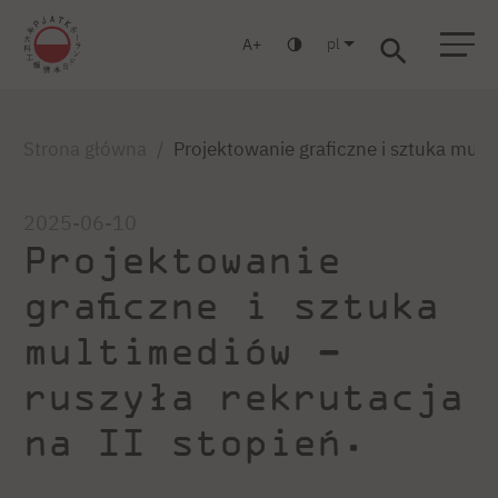
pl
A
Warszawa
Gdańsk
Liceum
Studia podyplomowe
Studia MBA
Strona główna
Projektowanie graficzne i sztuka multi
2025-06-10
Projektowanie
graficzne i sztuka
multimediów –
ruszyła rekrutacja
na II stopień.