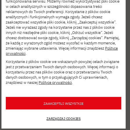
funkcjonowania serwisu. Możemy również wykorzystywać pliki cookie
w celach analitycznych w szczególności dopasowania treści
reklamowych do Twoich preferencji. Korzystanie z plików cookie
analitycznych i funkcjonalnych wymaga zgody. Jeżeli chcesz
zaakceptować wszystkie pliki cookie, kliknij „Zaakceptuj wszystkie”.
Jeżeli nie wyrażasz zgody na korzystanie przez nas z plików cookie
innych niż niezbędne pliki cookie, kliknij „Odrzuć wszystkie”. Jeżeli
chcesz dostosować swoje zgody, kliknij „Zarządzaj cookies”. Pamiętaj,
że każdą z wyrażonych zgód możesz wycofać w każdym momencie,
zmieniając wybrane ustawienia. Więcej informacji znajdziesz
Polityce
2025-08-04
prywatności
.
Korzystanie z plików cookie we wskazanych powyżej celach związane
Oficjalne otwarcie kursów IT dla obywateli
jest z przetwarzaniem Twoich danych osobowych. Więcej informacji o
Ukrainy!
korzystaniu przez nas plików cookie oraz o przetwarzaniu Twoich
danych osobowych, w tym o przysługujących Ci uprawnieniach,
znajdziesz w naszej
Polityce prywatności
.
ZAAKCEPTUJ WSZYSTKIE
ZARZĄDZAJ COOKIES