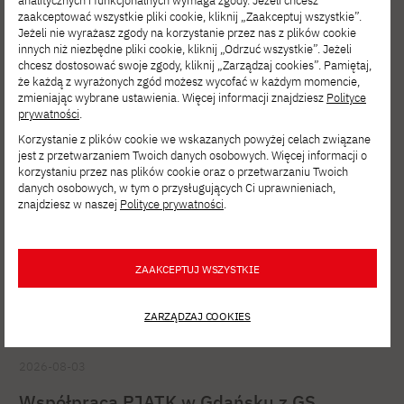
analitycznych i funkcjonalnych wymaga zgody. Jeżeli chcesz
2026-08-04
zaakceptować wszystkie pliki cookie, kliknij „Zaakceptuj wszystkie”.
Jeżeli nie wyrażasz zgody na korzystanie przez nas z plików cookie
Postaw na rozwój. Studia podyplomowe
innych niż niezbędne pliki cookie, kliknij „Odrzuć wszystkie”. Jeżeli
Cybersecurity w PJATK Gdańsk
chcesz dostosować swoje zgody, kliknij „Zarządzaj cookies”. Pamiętaj,
że każdą z wyrażonych zgód możesz wycofać w każdym momencie,
zmieniając wybrane ustawienia. Więcej informacji znajdziesz
Polityce
prywatności
.
Korzystanie z plików cookie we wskazanych powyżej celach związane
jest z przetwarzaniem Twoich danych osobowych. Więcej informacji o
korzystaniu przez nas plików cookie oraz o przetwarzaniu Twoich
danych osobowych, w tym o przysługujących Ci uprawnieniach,
znajdziesz w naszej
Polityce prywatności
.
ZAAKCEPTUJ WSZYSTKIE
ZARZĄDZAJ COOKIES
2026-08-03
Współpraca PJATK w Gdańsku z GS