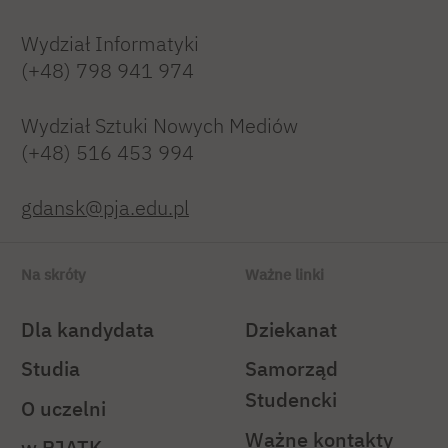
Wydział Informatyki
(+48) 798 941 974
Wydział Sztuki Nowych Mediów
(+48) 516 453 994
gdansk@pja.edu.pl
Na skróty
Ważne linki
Dla kandydata
Dziekanat
Studia
Samorząd
Studencki
O uczelni
Ważne kontakty
w PJATK