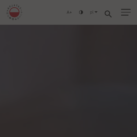
pl
A
Warszawa
Gdańsk
Liceum
Studia podyplomowe
Studia MBA