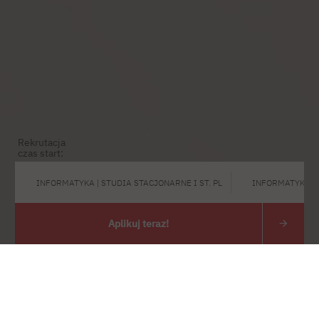
Rekrutacja
czas start:
INFORMATYKA | STUDIA STACJONARNE I ST. PL
INFORMATYKA | 
Aplikuj teraz!
Przejdź do treści