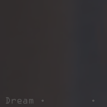
Dream •
•